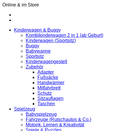
Online & im Store
Kinderwagen & Buggy
Kombikinderwagen 2 in 1 (ab Geburt)
Kinderwagen (Sportsitz)
Buggy
Babywanne
Sportsitz
Kinderwagengestell
Zubehör
Adapter
Fußsäcke
Handwärmer
Mitfahrbrett
Schutz
Sitzauflagen
Taschen
Spielzeug
Babyspielzeug
Fahrzeuge (Rutschautos & Co.)
Motorik, Lernen & Kreativität
Spiele & Puzzles