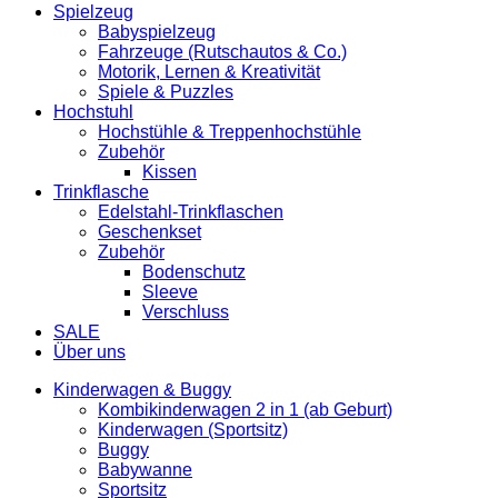
Spielzeug
Babyspielzeug
Fahrzeuge (Rutschautos & Co.)
Motorik, Lernen & Kreativität
Spiele & Puzzles
Hochstuhl
Hochstühle & Treppenhochstühle
Zubehör
Kissen
Trinkflasche
Edelstahl-Trinkflaschen
Geschenkset
Zubehör
Bodenschutz
Sleeve
Verschluss
SALE
Über uns
Kinderwagen & Buggy
Kombikinderwagen 2 in 1 (ab Geburt)
Kinderwagen (Sportsitz)
Buggy
Babywanne
Sportsitz