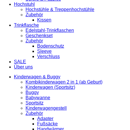
Hochstuhl
Hochstühle & Treppenhochstühle
Zubehör
Kissen
Trinkflasche
Edelstahl-Trinkflaschen
Geschenkset
Zubehör
Bodenschutz
Sleeve
Verschluss
SALE
Über uns
Kinderwagen & Buggy
Kombikinderwagen 2 in 1 (ab Geburt)
Kinderwagen (Sportsitz)
Buggy
Babywanne
Sportsitz
Kinderwagengestell
Zubehör
Adapter
Fußsäcke
Handwärmer