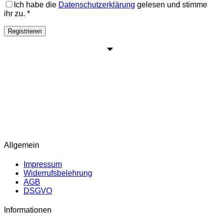
Ich habe die
Datenschutzerklärung
gelesen und stimme
ihr zu.
*
Registrieren
Adresse:
Kaiser-Ebersdorfer-Straße 81, 1110 Wien
ÖFFNUNGSZEITEN
Dienstag: 10:00 – 17:00 Uhr
Mittwoch – Donnerstag: 10:00 – 16:00 Uhr
Freitag: 10:00 – 18:00 Uhr
Samstag: 09:00 – 13:00 Uhr
Allgemein
Impressum
Widerrufsbelehrung
AGB
DSGVO
Informationen