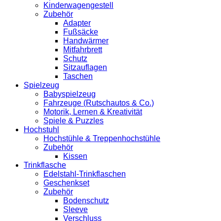
Kinderwagengestell
Zubehör
Adapter
Fußsäcke
Handwärmer
Mitfahrbrett
Schutz
Sitzauflagen
Taschen
Spielzeug
Babyspielzeug
Fahrzeuge (Rutschautos & Co.)
Motorik, Lernen & Kreativität
Spiele & Puzzles
Hochstuhl
Hochstühle & Treppenhochstühle
Zubehör
Kissen
Trinkflasche
Edelstahl-Trinkflaschen
Geschenkset
Zubehör
Bodenschutz
Sleeve
Verschluss