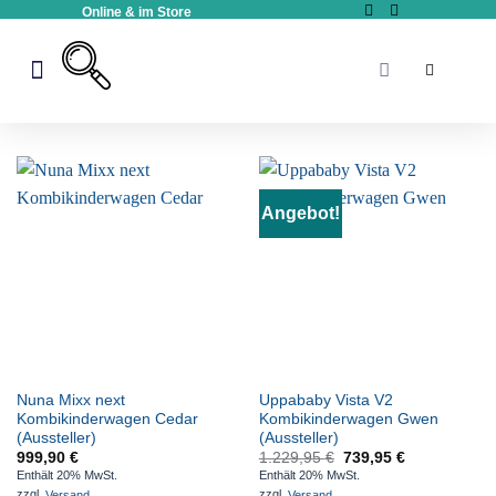
Online & im Store
Kinderwagen & Buggy
Angebot!
Nuna Mixx next
Uppababy Vista V2
Kombikinderwagen Cedar
Kombikinderwagen Gwen
(Aussteller)
(Aussteller)
999,90
€
1.229,95
€
739,95
€
Enthält 20% MwSt.
Enthält 20% MwSt.
zzgl.
Versand
zzgl.
Versand