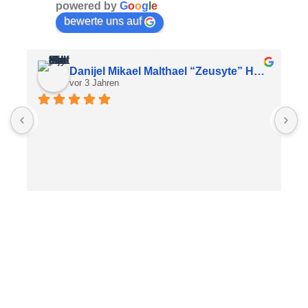
powered by
G
o
o
g
l
e
bewerte uns auf
Danijel Mikael Malthael “Zeusyte” Hovenkamp
vor 3 Jahren
S
P