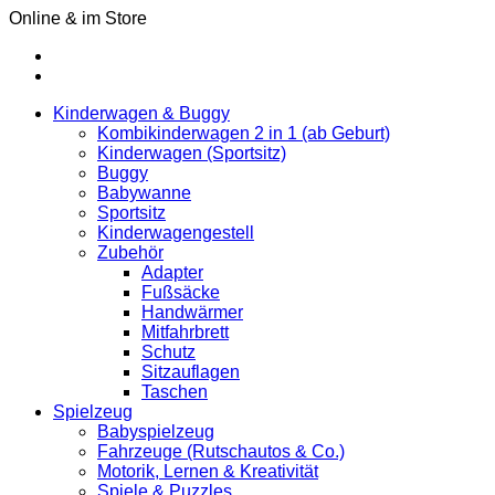
Online & im Store
Kinderwagen & Buggy
Kombikinderwagen 2 in 1 (ab Geburt)
Kinderwagen (Sportsitz)
Buggy
Babywanne
Sportsitz
Kinderwagengestell
Zubehör
Adapter
Fußsäcke
Handwärmer
Mitfahrbrett
Schutz
Sitzauflagen
Taschen
Spielzeug
Babyspielzeug
Fahrzeuge (Rutschautos & Co.)
Motorik, Lernen & Kreativität
Spiele & Puzzles