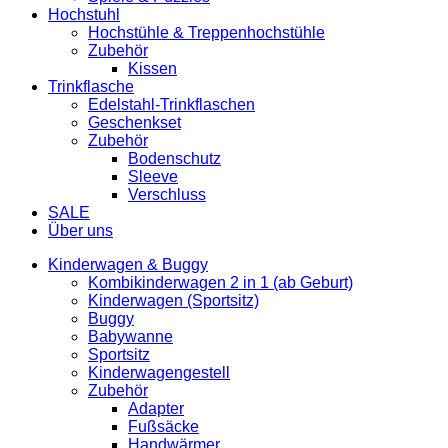
Hochstuhl
Hochstühle & Treppenhochstühle
Zubehör
Kissen
Trinkflasche
Edelstahl-Trinkflaschen
Geschenkset
Zubehör
Bodenschutz
Sleeve
Verschluss
SALE
Über uns
Kinderwagen & Buggy
Kombikinderwagen 2 in 1 (ab Geburt)
Kinderwagen (Sportsitz)
Buggy
Babywanne
Sportsitz
Kinderwagengestell
Zubehör
Adapter
Fußsäcke
Handwärmer