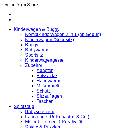
Online & im Store
Kinderwagen & Buggy
Kombikinderwagen 2 in 1 (ab Geburt)
Kinderwagen (Sportsitz)
Buggy
Babywanne
Sportsitz
Kinderwagengestell
Zubehör
Adapter
Fußsäcke
Handwärmer
Mitfahrbrett
Schutz
Sitzauflagen
Taschen
Spielzeug
Babyspielzeug
Fahrzeuge (Rutschautos & Co.)
Motorik, Lernen & Kreativität
Spiele & Puzzles