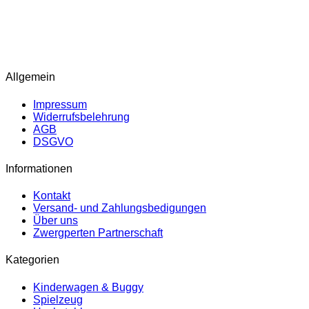
ÖFFNUNGSZEITEN
Dienstag: 10:00 – 17:00 Uhr
Mittwoch – Donnerstag: 10:00 – 16:00 Uhr
Freitag: 10:00 – 18:00 Uhr
Samstag: 09:00 – 13:00 Uhr
Allgemein
Impressum
Widerrufsbelehrung
AGB
DSGVO
Informationen
Kontakt
Versand- und Zahlungsbedigungen
Über uns
Zwergperten Partnerschaft
Kategorien
Kinderwagen & Buggy
Spielzeug