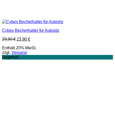
Cybex Becherhalter für Autositz
Ursprünglicher
Aktueller
29,90
€
23,90
€
Preis
Preis
Enthält 20% MwSt.
war:
ist:
zzgl.
Versand
29,90 €
23,90 €.
Angebot!