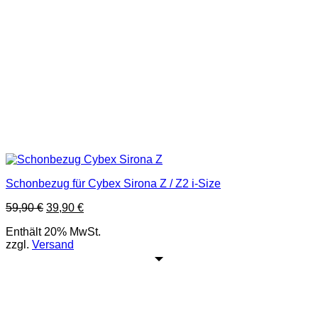
Schonbezug für Cybex Sirona Z / Z2 i-Size
Ursprünglicher
Aktueller
59,90
€
39,90
€
Preis
Preis
Enthält 20% MwSt.
war:
ist:
zzgl.
Versand
59,90 €
39,90 €.
Adresse:
Kaiser-Ebersdorfer-Straße 81, 1110 Wien