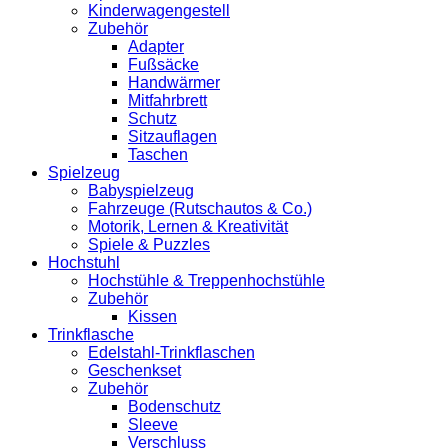
Kinderwagengestell
Zubehör
Adapter
Fußsäcke
Handwärmer
Mitfahrbrett
Schutz
Sitzauflagen
Taschen
Spielzeug
Babyspielzeug
Fahrzeuge (Rutschautos & Co.)
Motorik, Lernen & Kreativität
Spiele & Puzzles
Hochstuhl
Hochstühle & Treppenhochstühle
Zubehör
Kissen
Trinkflasche
Edelstahl-Trinkflaschen
Geschenkset
Zubehör
Bodenschutz
Sleeve
Verschluss