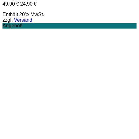
Ursprünglicher
Aktueller
49,90
€
24,90
€
Preis
Preis
Enthält 20% MwSt.
war:
ist:
zzgl.
Versand
49,90 €
24,90 €.
Angebot!