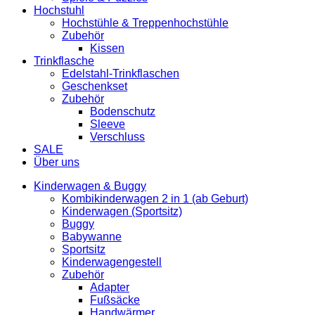
Hochstuhl
Hochstühle & Treppenhochstühle
Zubehör
Kissen
Trinkflasche
Edelstahl-Trinkflaschen
Geschenkset
Zubehör
Bodenschutz
Sleeve
Verschluss
SALE
Über uns
Kinderwagen & Buggy
Kombikinderwagen 2 in 1 (ab Geburt)
Kinderwagen (Sportsitz)
Buggy
Babywanne
Sportsitz
Kinderwagengestell
Zubehör
Adapter
Fußsäcke
Handwärmer