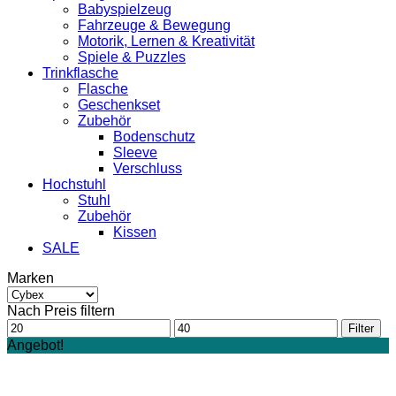
Babyspielzeug
Fahrzeuge & Bewegung
Motorik, Lernen & Kreativität
Spiele & Puzzles
Trinkflasche
Flasche
Geschenkset
Zubehör
Bodenschutz
Sleeve
Verschluss
Hochstuhl
Stuhl
Zubehör
Kissen
SALE
Marken
Nach Preis filtern
Min.
Max.
Filter
Preis
Preis
Angebot!