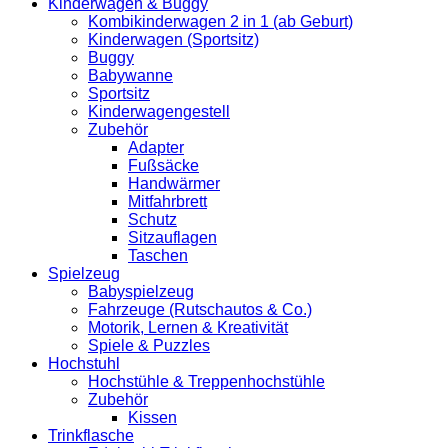
Kinderwagen & Buggy
Kombikinderwagen 2 in 1 (ab Geburt)
Kinderwagen (Sportsitz)
Buggy
Babywanne
Sportsitz
Kinderwagengestell
Zubehör
Adapter
Fußsäcke
Handwärmer
Mitfahrbrett
Schutz
Sitzauflagen
Taschen
Spielzeug
Babyspielzeug
Fahrzeuge (Rutschautos & Co.)
Motorik, Lernen & Kreativität
Spiele & Puzzles
Hochstuhl
Hochstühle & Treppenhochstühle
Zubehör
Kissen
Trinkflasche