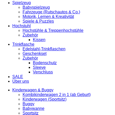
Spielzeug
Babyspielzeug
Fahrzeuge (Rutschautos & Co.)
Motorik, Lernen & Kreativität
Spiele & Puzzles
Hochstuhl
Hochstühle & Treppenhochstühle
Zubehör
Kissen
Trinkflasche
Edelstahl-Trinkflaschen
Geschenkset
Zubehör
Bodenschutz
Sleeve
Verschluss
SALE
Über uns
Kinderwagen & Buggy
Kombikinderwagen 2 in 1 (ab Geburt)
Kinderwagen (Sportsitz)
Buggy
Babywanne
Sportsitz