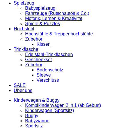
Spielzeug
Babyspielzeug
Fahrzeuge (Rutschautos & Co.)
Motorik, Lernen & Kreativität
Spiele & Puzzles
Hochstuhl
Hochstühle & Treppenhochstühle
Zubehör
Kissen
Trinkflasche
Edelstahl-Trinkflaschen
Geschenkset
Zubehör
Bodenschutz
Sleeve
Verschluss
SALE
Über uns
Kinderwagen & Buggy
Kombikinderwagen 2 in 1 (ab Geburt)
Kinderwagen (Sportsitz)
Buggy
Babywanne
Sportsitz