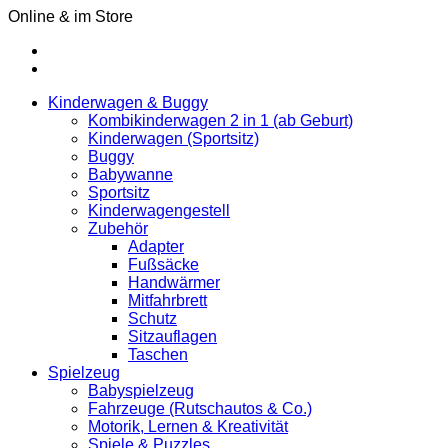
Online & im Store
Kinderwagen & Buggy
Kombikinderwagen 2 in 1 (ab Geburt)
Kinderwagen (Sportsitz)
Buggy
Babywanne
Sportsitz
Kinderwagengestell
Zubehör
Adapter
Fußsäcke
Handwärmer
Mitfahrbrett
Schutz
Sitzauflagen
Taschen
Spielzeug
Babyspielzeug
Fahrzeuge (Rutschautos & Co.)
Motorik, Lernen & Kreativität
Spiele & Puzzles