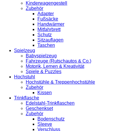
Kinderwagengestell
Zubehör
Adapter
Fußsäcke
Handwärmer
Mitfahrbrett
Schutz
Sitzauflagen
Taschen
Spielzeug
Babyspielzeug
Fahrzeuge (Rutschautos & Co.)
Motorik, Lernen & Kreativität
Spiele & Puzzles
Hochstuhl
Hochstühle & Treppenhochstühle
Zubehör
Kissen
Trinkflasche
Edelstahl-Trinkflaschen
Geschenkset
Zubehör
Bodenschutz
Sleeve
Verschluss