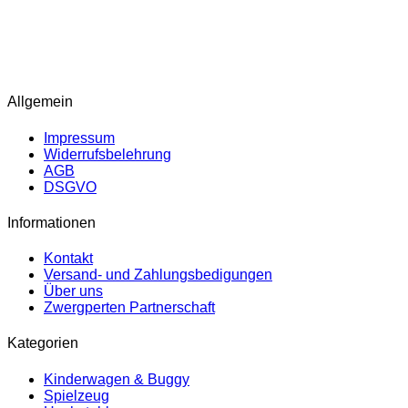
ÖFFNUNGSZEITEN
Dienstag: 10:00 – 17:00 Uhr
Mittwoch – Donnerstag: 10:00 – 16:00 Uhr
Freitag: 10:00 – 18:00 Uhr
Samstag: 09:00 – 13:00 Uhr
Allgemein
Impressum
Widerrufsbelehrung
AGB
DSGVO
Informationen
Kontakt
Versand- und Zahlungsbedigungen
Über uns
Zwergperten Partnerschaft
Kategorien
Kinderwagen & Buggy
Spielzeug