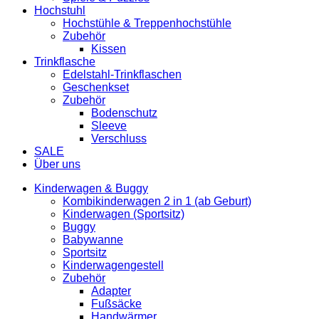
Hochstuhl
Hochstühle & Treppenhochstühle
Zubehör
Kissen
Trinkflasche
Edelstahl-Trinkflaschen
Geschenkset
Zubehör
Bodenschutz
Sleeve
Verschluss
SALE
Über uns
Kinderwagen & Buggy
Kombikinderwagen 2 in 1 (ab Geburt)
Kinderwagen (Sportsitz)
Buggy
Babywanne
Sportsitz
Kinderwagengestell
Zubehör
Adapter
Fußsäcke
Handwärmer