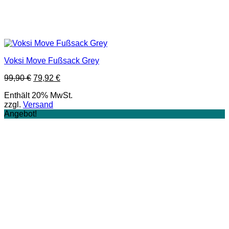
Voksi Move Fußsack Grey
Ursprünglicher
Aktueller
99,90
€
79,92
€
Preis
Preis
Enthält 20% MwSt.
war:
ist:
zzgl.
Versand
99,90 €
79,92 €.
Angebot!