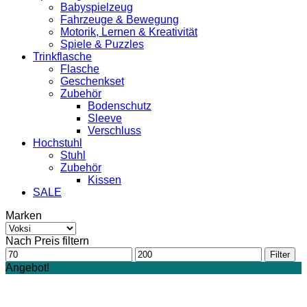
Babyspielzeug
Fahrzeuge & Bewegung
Motorik, Lernen & Kreativität
Spiele & Puzzles
Trinkflasche
Flasche
Geschenkset
Zubehör
Bodenschutz
Sleeve
Verschluss
Hochstuhl
Stuhl
Zubehör
Kissen
SALE
Marken
Nach Preis filtern
Min.
Max.
Filter
Preis
Preis
Angebot!