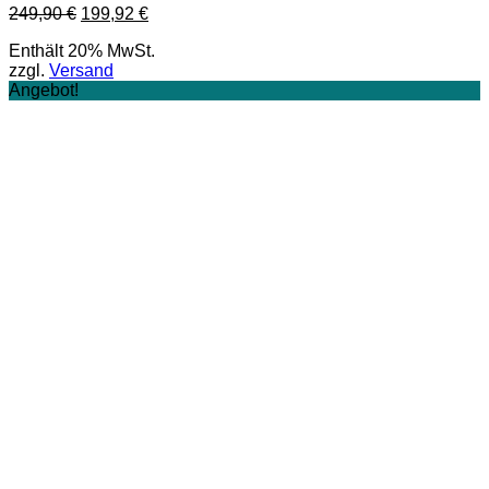
Ursprünglicher
Aktueller
249,90
€
199,92
€
Preis
Preis
Enthält 20% MwSt.
war:
ist:
zzgl.
Versand
249,90 €
199,92 €.
Angebot!