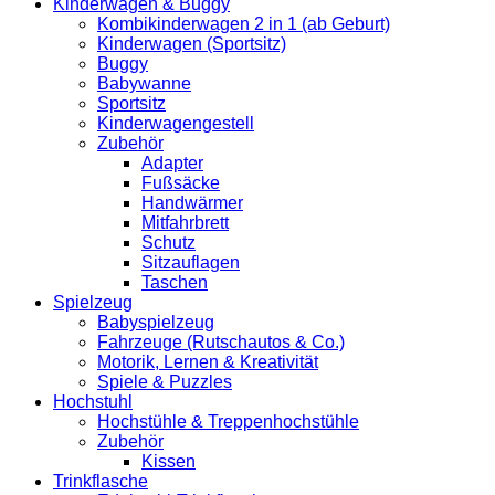
Kinderwagen & Buggy
Kombikinderwagen 2 in 1 (ab Geburt)
Kinderwagen (Sportsitz)
Buggy
Babywanne
Sportsitz
Kinderwagengestell
Zubehör
Adapter
Fußsäcke
Handwärmer
Mitfahrbrett
Schutz
Sitzauflagen
Taschen
Spielzeug
Babyspielzeug
Fahrzeuge (Rutschautos & Co.)
Motorik, Lernen & Kreativität
Spiele & Puzzles
Hochstuhl
Hochstühle & Treppenhochstühle
Zubehör
Kissen
Trinkflasche