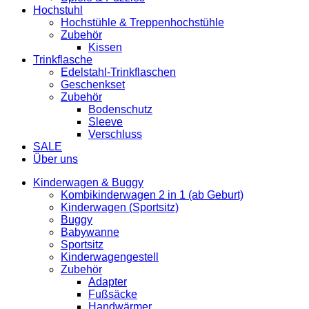
Hochstuhl
Hochstühle & Treppenhochstühle
Zubehör
Kissen
Trinkflasche
Edelstahl-Trinkflaschen
Geschenkset
Zubehör
Bodenschutz
Sleeve
Verschluss
SALE
Über uns
Kinderwagen & Buggy
Kombikinderwagen 2 in 1 (ab Geburt)
Kinderwagen (Sportsitz)
Buggy
Babywanne
Sportsitz
Kinderwagengestell
Zubehör
Adapter
Fußsäcke
Handwärmer