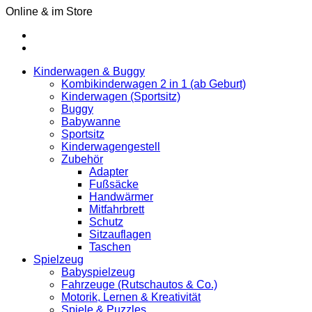
Online & im Store
Kinderwagen & Buggy
Kombikinderwagen 2 in 1 (ab Geburt)
Kinderwagen (Sportsitz)
Buggy
Babywanne
Sportsitz
Kinderwagengestell
Zubehör
Adapter
Fußsäcke
Handwärmer
Mitfahrbrett
Schutz
Sitzauflagen
Taschen
Spielzeug
Babyspielzeug
Fahrzeuge (Rutschautos & Co.)
Motorik, Lernen & Kreativität
Spiele & Puzzles