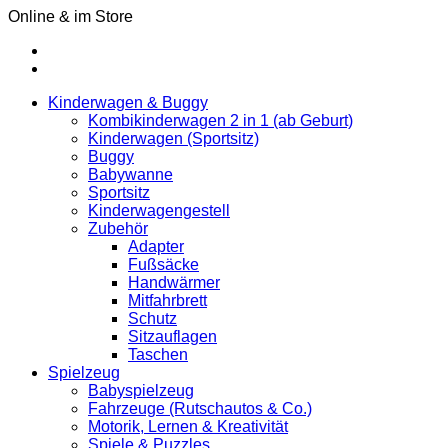
Online & im Store
Kinderwagen & Buggy
Kombikinderwagen 2 in 1 (ab Geburt)
Kinderwagen (Sportsitz)
Buggy
Babywanne
Sportsitz
Kinderwagengestell
Zubehör
Adapter
Fußsäcke
Handwärmer
Mitfahrbrett
Schutz
Sitzauflagen
Taschen
Spielzeug
Babyspielzeug
Fahrzeuge (Rutschautos & Co.)
Motorik, Lernen & Kreativität
Spiele & Puzzles