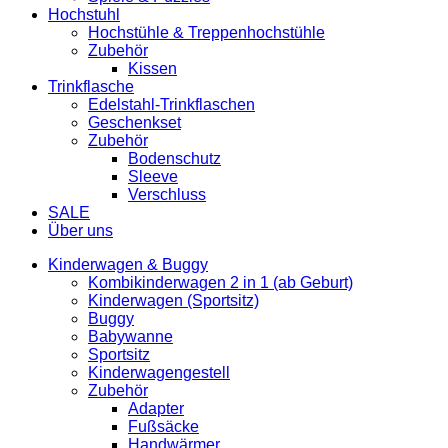
Hochstuhl
Hochstühle & Treppenhochstühle
Zubehör
Kissen
Trinkflasche
Edelstahl-Trinkflaschen
Geschenkset
Zubehör
Bodenschutz
Sleeve
Verschluss
SALE
Über uns
Kinderwagen & Buggy
Kombikinderwagen 2 in 1 (ab Geburt)
Kinderwagen (Sportsitz)
Buggy
Babywanne
Sportsitz
Kinderwagengestell
Zubehör
Adapter
Fußsäcke
Handwärmer