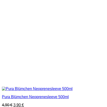
Pura Blümchen Neoprenesleeve 500ml
4,90
€
3,90
€