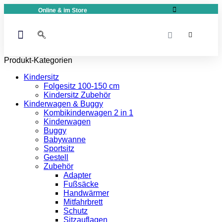
Online & im Store
Kinderwagen & Buggy
Produkt-Kategorien
Kindersitz
Folgesitz 100-150 cm
Kindersitz Zubehör
Kinderwagen & Buggy
Kombikinderwagen 2 in 1
Kinderwagen
Buggy
Babywanne
Sportsitz
Gestell
Zubehör
Adapter
Fußsäcke
Handwärmer
Mitfahrbrett
Schutz
Sitzauflagen