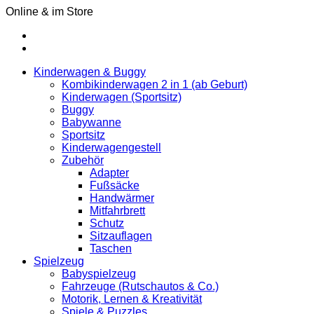
Online & im Store
Kinderwagen & Buggy
Kombikinderwagen 2 in 1 (ab Geburt)
Kinderwagen (Sportsitz)
Buggy
Babywanne
Sportsitz
Kinderwagengestell
Zubehör
Adapter
Fußsäcke
Handwärmer
Mitfahrbrett
Schutz
Sitzauflagen
Taschen
Spielzeug
Babyspielzeug
Fahrzeuge (Rutschautos & Co.)
Motorik, Lernen & Kreativität
Spiele & Puzzles