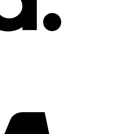
e
iche