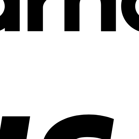
age dich für unseren
wsletter ein und erhalt
 € Rabatt
.
lte exklusive Rabattaktionen, Angebote und persönl
ehlungen!