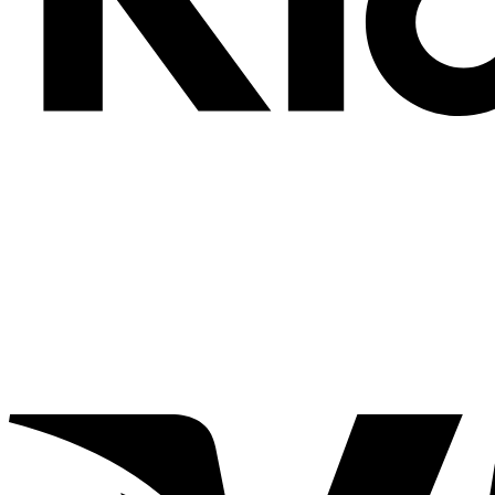
Tr
Ne
10
Erha
Empf