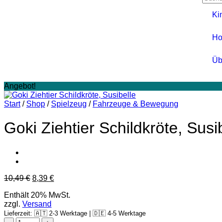
Ki
Ho
Üb
Angebot!
Start
/
Shop
/
Spielzeug
/
Fahrzeuge & Bewegung
Goki Ziehtier Schildkröte, Susi
10,49
€
8,39
€
Enthält 20% MwSt.
zzgl.
Versand
Lieferzeit: 🇦🇹 2-3 Werktage | 🇩🇪 4-5 Werktage