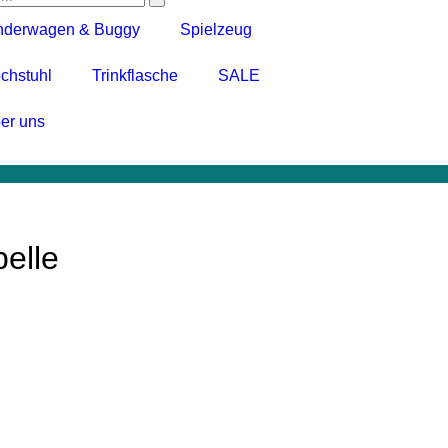
nderwagen & Buggy
Spielzeug
chstuhl
Trinkflasche
SALE
er uns
belle