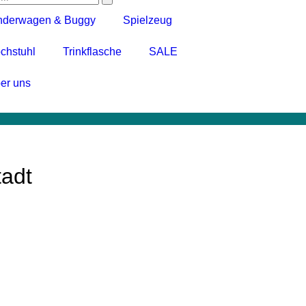
nderwagen & Buggy
Spielzeug
chstuhl
Trinkflasche
SALE
er uns
tadt