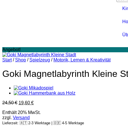
Ki
Ho
Üb
Angebot!
Start
/
Shop
/
Spielzeug
/
Motorik, Lernen & Kreativität
Goki Magnetlabyrinth Kleine S
24,50
€
19,60
€
Enthält 20% MwSt.
zzgl.
Versand
Lieferzeit: 🇦🇹 2-3 Werktage | 🇩🇪 4-5 Werktage