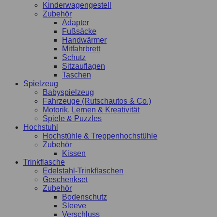
Kinderwagengestell
Zubehör
Adapter
Fußsäcke
Handwärmer
Mitfahrbrett
Schutz
Sitzauflagen
Taschen
Spielzeug
Babyspielzeug
Fahrzeuge (Rutschautos & Co.)
Motorik, Lernen & Kreativität
Spiele & Puzzles
Hochstuhl
Hochstühle & Treppenhochstühle
Zubehör
Kissen
Trinkflasche
Edelstahl-Trinkflaschen
Geschenkset
Zubehör
Bodenschutz
Sleeve
Verschluss