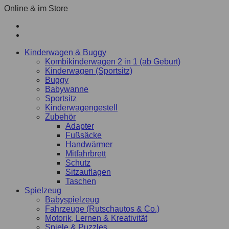
Online & im Store
Kinderwagen & Buggy
Kombikinderwagen 2 in 1 (ab Geburt)
Kinderwagen (Sportsitz)
Buggy
Babywanne
Sportsitz
Kinderwagengestell
Zubehör
Adapter
Fußsäcke
Handwärmer
Mitfahrbrett
Schutz
Sitzauflagen
Taschen
Spielzeug
Babyspielzeug
Fahrzeuge (Rutschautos & Co.)
Motorik, Lernen & Kreativität
Spiele & Puzzles