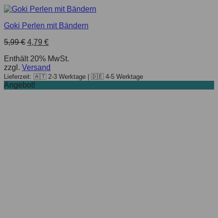
Goki Perlen mit Bändern
Ursprünglicher
Aktueller
5,99
€
4,79
€
Preis
Preis
Enthält 20% MwSt.
war:
ist:
zzgl.
Versand
5,99 €
4,79 €.
Lieferzeit: 🇦🇹 2-3 Werktage | 🇩🇪 4-5 Werktage
Angebot!