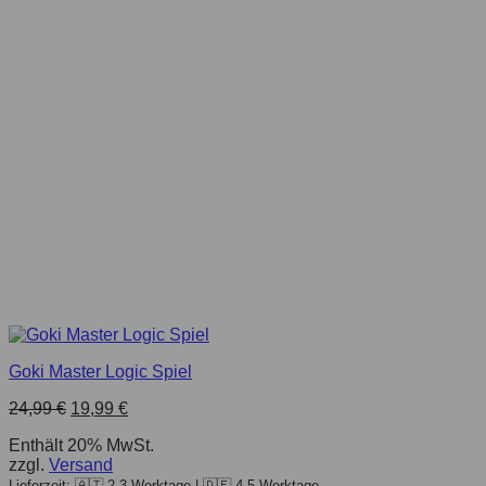
Goki Master Logic Spiel
Ursprünglicher
Aktueller
24,99
€
19,99
€
Preis
Preis
Enthält 20% MwSt.
war:
ist:
zzgl.
Versand
24,99 €
19,99 €.
Lieferzeit: 🇦🇹 2-3 Werktage | 🇩🇪 4-5 Werktage