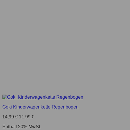
Goki Kinderwagenkette Regenbogen
Ursprünglicher
Aktueller
14,99
€
11,99
€
Preis
Preis
Enthält 20% MwSt.
war:
ist: