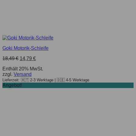
Goki Motorik-Schleife
Ursprünglicher
Aktueller
18,49
€
14,79
€
Preis
Preis
Enthält 20% MwSt.
war:
ist:
zzgl.
Versand
18,49 €
14,79 €.
Lieferzeit: 🇦🇹 2-3 Werktage | 🇩🇪 4-5 Werktage
Angebot!