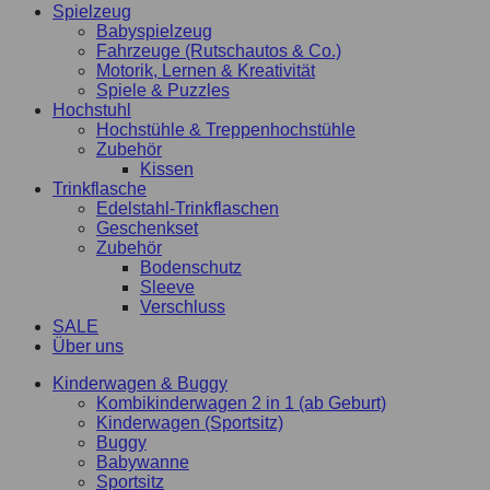
Spielzeug
Babyspielzeug
Fahrzeuge (Rutschautos & Co.)
Motorik, Lernen & Kreativität
Spiele & Puzzles
Hochstuhl
Hochstühle & Treppenhochstühle
Zubehör
Kissen
Trinkflasche
Edelstahl-Trinkflaschen
Geschenkset
Zubehör
Bodenschutz
Sleeve
Verschluss
SALE
Über uns
Kinderwagen & Buggy
Kombikinderwagen 2 in 1 (ab Geburt)
Kinderwagen (Sportsitz)
Buggy
Babywanne
Sportsitz