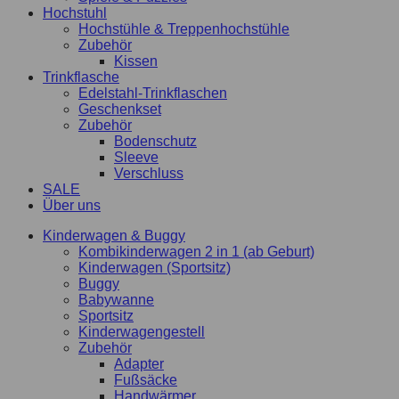
Hochstuhl
Hochstühle & Treppenhochstühle
Zubehör
Kissen
Trinkflasche
Edelstahl-Trinkflaschen
Geschenkset
Zubehör
Bodenschutz
Sleeve
Verschluss
SALE
Über uns
Kinderwagen & Buggy
Kombikinderwagen 2 in 1 (ab Geburt)
Kinderwagen (Sportsitz)
Buggy
Babywanne
Sportsitz
Kinderwagengestell
Zubehör
Adapter
Fußsäcke
Handwärmer