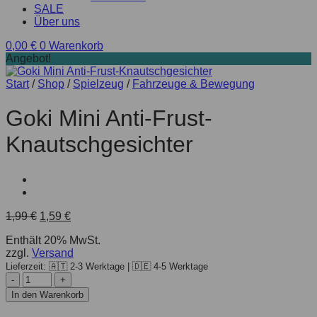
SALE
Über uns
0,00
€
0
Warenkorb
Angebot!
Start
/
Shop
/
Spielzeug
/
Fahrzeuge & Bewegung
Goki Mini Anti-Frust-
Knautschgesichter
Ursprünglicher
Aktueller
1,99
€
1,59
€
Preis
Preis
Enthält 20% MwSt.
war:
ist:
zzgl.
Versand
1,99 €
1,59 €.
Lieferzeit: 🇦🇹 2-3 Werktage | 🇩🇪 4-5 Werktage
Goki
Mini
In den Warenkorb
Anti-
Frust-