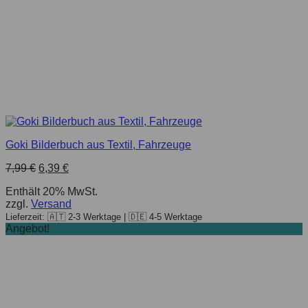
Goki Bilderbuch aus Textil, Fahrzeuge
Ursprünglicher
Aktueller
7,99
€
6,39
€
Preis
Preis
Enthält 20% MwSt.
war:
ist:
zzgl.
Versand
7,99 €
6,39 €.
Lieferzeit: 🇦🇹 2-3 Werktage | 🇩🇪 4-5 Werktage
Angebot!