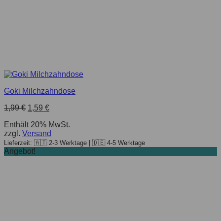
Goki Milchzahndose
Ursprünglicher
Aktueller
1,99
€
1,59
€
Preis
Preis
Enthält 20% MwSt.
war:
ist:
zzgl.
Versand
1,99 €
1,59 €.
Lieferzeit: 🇦🇹 2-3 Werktage | 🇩🇪 4-5 Werktage
Angebot!