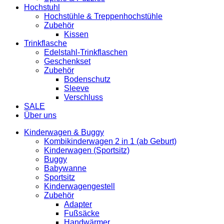
Hochstuhl
Hochstühle & Treppenhochstühle
Zubehör
Kissen
Trinkflasche
Edelstahl-Trinkflaschen
Geschenkset
Zubehör
Bodenschutz
Sleeve
Verschluss
SALE
Über uns
Kinderwagen & Buggy
Kombikinderwagen 2 in 1 (ab Geburt)
Kinderwagen (Sportsitz)
Buggy
Babywanne
Sportsitz
Kinderwagengestell
Zubehör
Adapter
Fußsäcke
Handwärmer