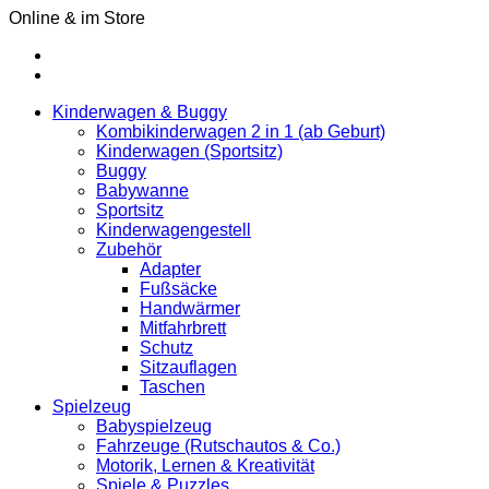
Online & im Store
Kinderwagen & Buggy
Kombikinderwagen 2 in 1 (ab Geburt)
Kinderwagen (Sportsitz)
Buggy
Babywanne
Sportsitz
Kinderwagengestell
Zubehör
Adapter
Fußsäcke
Handwärmer
Mitfahrbrett
Schutz
Sitzauflagen
Taschen
Spielzeug
Babyspielzeug
Fahrzeuge (Rutschautos & Co.)
Motorik, Lernen & Kreativität
Spiele & Puzzles