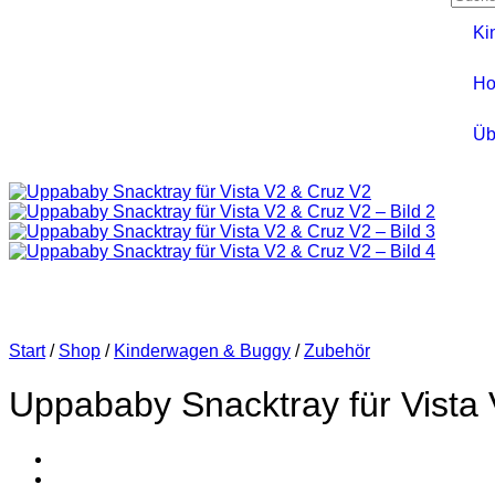
Ki
Ho
Üb
Start
/
Shop
/
Kinderwagen & Buggy
/
Zubehör
Uppababy Snacktray für Vista