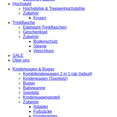
Hochstuhl
Hochstühle & Treppenhochstühle
Zubehör
Kissen
Trinkflasche
Edelstahl-Trinkflaschen
Geschenkset
Zubehör
Bodenschutz
Sleeve
Verschluss
SALE
Über uns
Kinderwagen & Buggy
Kombikinderwagen 2 in 1 (ab Geburt)
Kinderwagen (Sportsitz)
Buggy
Babywanne
Sportsitz
Kinderwagengestell
Zubehör
Adapter
Fußsäcke
Handwärmer