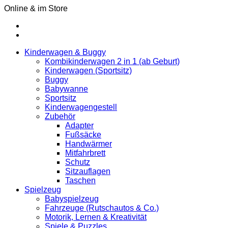
Online & im Store
Kinderwagen & Buggy
Kombikinderwagen 2 in 1 (ab Geburt)
Kinderwagen (Sportsitz)
Buggy
Babywanne
Sportsitz
Kinderwagengestell
Zubehör
Adapter
Fußsäcke
Handwärmer
Mitfahrbrett
Schutz
Sitzauflagen
Taschen
Spielzeug
Babyspielzeug
Fahrzeuge (Rutschautos & Co.)
Motorik, Lernen & Kreativität
Spiele & Puzzles