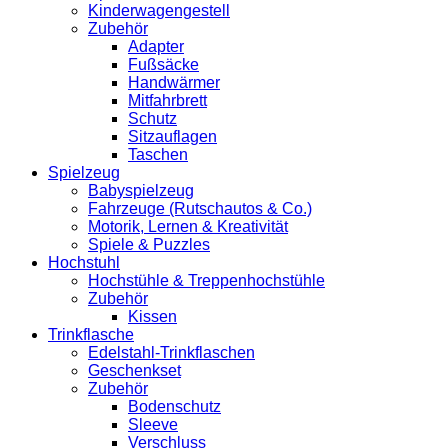
Kinderwagengestell
Zubehör
Adapter
Fußsäcke
Handwärmer
Mitfahrbrett
Schutz
Sitzauflagen
Taschen
Spielzeug
Babyspielzeug
Fahrzeuge (Rutschautos & Co.)
Motorik, Lernen & Kreativität
Spiele & Puzzles
Hochstuhl
Hochstühle & Treppenhochstühle
Zubehör
Kissen
Trinkflasche
Edelstahl-Trinkflaschen
Geschenkset
Zubehör
Bodenschutz
Sleeve
Verschluss