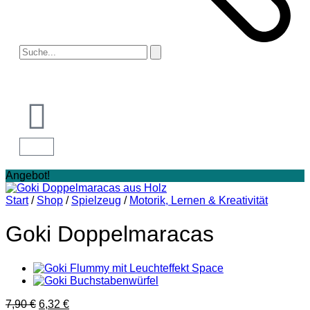
Angebot!
Start
/
Shop
/
Spielzeug
/
Motorik, Lernen & Kreativität
Goki Doppelmaracas
7,90
€
6,32
€