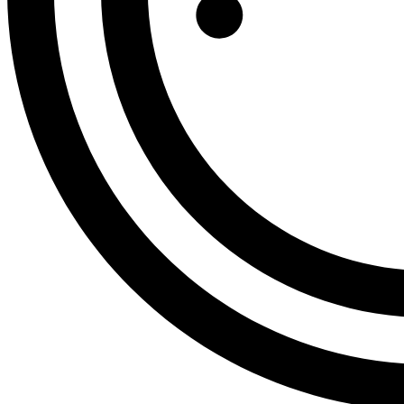
Tr
Ne
10
Erha
Empf