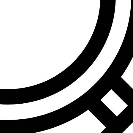
age dich für unseren
wsletter ein und erhalt
 € Rabatt
.
lte exklusive Rabattaktionen, Angebote und persönl
ehlungen!