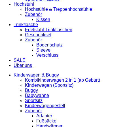
Hochstuhl
Hochstühle & Treppenhochstühle
Zubehör
Kissen
Trinkflasche
Edelstahl-Trinkflaschen
Geschenkset
Zubehör
Bodenschutz
Sleeve
Verschluss
SALE
Über uns
Kinderwagen & Buggy
Kombikinderwagen 2 in 1 (ab Geburt)
Kinderwagen (Sportsitz)
Buggy
Babywanne
Sportsitz
Kinderwagengestell
Zubehör
Adapter
Fußsäcke
Handwärmer