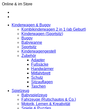
Online & im Store
Kinderwagen & Buggy
Kombikinderwagen 2 in 1 (ab Geburt)
Kinderwagen (Sportsitz)
Buggy
Babywanne
Sportsitz
Kinderwagengestell
Zubehör
Adapter
Fußsäcke
Handwärmer
Mitfahrbrett
Schutz
Sitzauflagen
Taschen
Spielzeug
Babyspielzeug
Fahrzeuge (Rutschautos & Co.)
Motorik, Lernen & Kreativität
Spiele & Puzzles