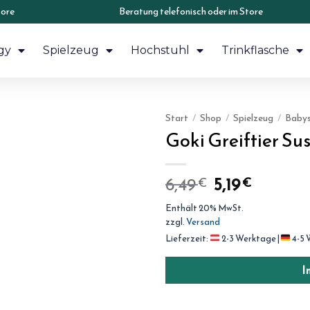
tore
Beratung telefonisch oder im Store
gy
Spielzeug
Hochstuhl
Trinkflasche
Start
/
Shop
/
Spielzeug
/
Babys
Goki Greiftier Sus
6,49
5,19
€
€
Enthält 20% MwSt.
zzgl.
Versand
Lieferzeit:
2-3 Werktage |
4-5 
I