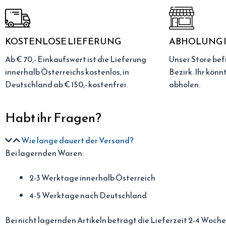
KOSTENLOSE LIEFERUNG
ABHOLUNG I
Ab € 70,- Einkaufswert ist die Lieferung
Unser Store befi
innerhalb Österreichs kostenlos, in
Bezirk. Ihr könn
Deutschland ab € 150,- kostenfrei.
abholen.
Habt ihr Fragen?
Wie lange dauert der Versand?
Bei lagernden Waren:
2-3 Werktage innerhalb Österreich
4-5 Werktage nach Deutschland
Bei nicht lagernden Artikeln beträgt die Lieferzeit 2-4 Woche