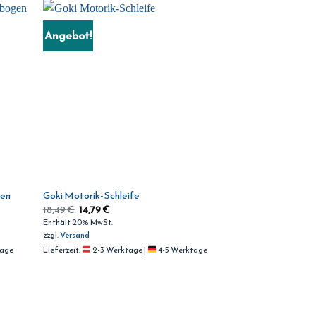
Angebot!
gen
Goki Motorik-Schleife
18,49
€
14,79
€
Enthält 20% MwSt.
zzgl.
Versand
tage
Lieferzeit:
2-3 Werktage |
4-5 Werktage