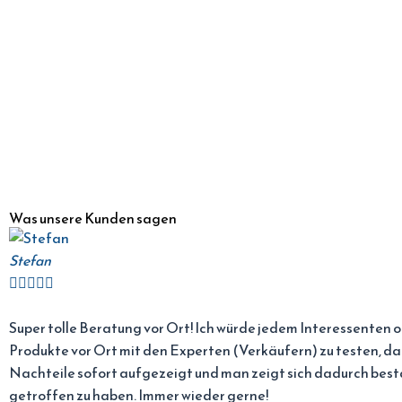
Was unsere Kunden sagen
Stefan





Super tolle Beratung vor Ort! Ich würde jedem Interessenten o
Produkte vor Ort mit den Experten (Verkäufern) zu testen, da
Nachteile sofort aufgezeigt und man zeigt sich dadurch best
getroffen zu haben. Immer wieder gerne!