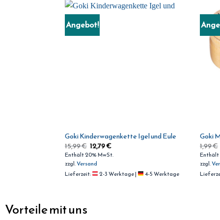
Angebot!
Ange
n
Goki Kinderwagenkette Igel und Eule
Goki M
15,99
€
12,79
€
1,99
€
Enthält 20% MwSt.
Enthält
zzgl.
Versand
zzgl.
Ve
|
4-5 Werktage
Lieferzeit:
2-3 Werktage |
4-5 Werktage
Lieferze
Vorteile mit uns