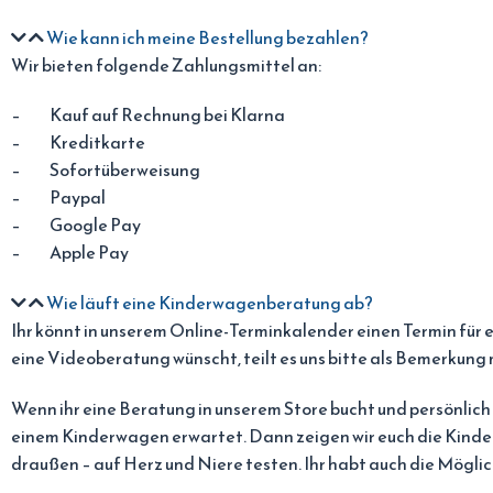
Wie kann ich meine Bestellung bezahlen?
Wir bieten folgende Zahlungsmittel an:
– Kauf auf Rechnung bei Klarna
– Kreditkarte
– Sofortüberweisung
– Paypal
– Google Pay
– Apple Pay
Wie läuft eine Kinderwagenberatung ab?
Ihr könnt in unserem Online-Terminkalender einen Termin fü
eine Videoberatung wünscht, teilt es uns bitte als Bemerkung 
Wenn ihr eine Beratung in unserem Store bucht und persönlich v
einem Kinderwagen erwartet. Dann zeigen wir euch die Kinder
draußen – auf Herz und Niere testen. Ihr habt auch die Mögli