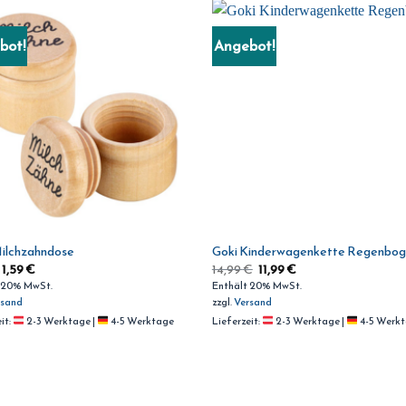
bot!
Angebot!
ilchzahndose
Goki Kinderwagenkette Regenbo
1,59
€
14,99
€
11,99
€
 20% MwSt.
Enthält 20% MwSt.
rsand
zzgl.
Versand
it:
2-3 Werktage |
4-5 Werktage
Lieferzeit:
2-3 Werktage |
4-5 Werk