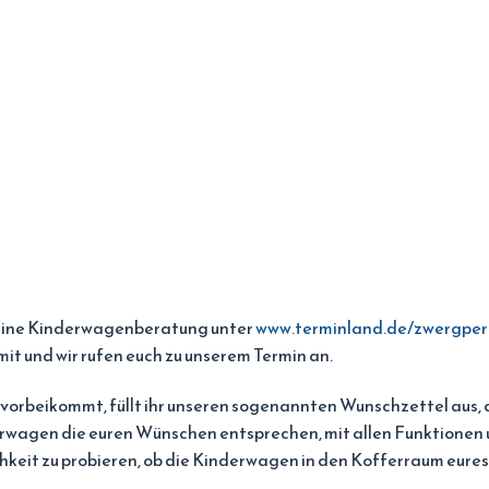
r eine Kinderwagenberatung unter
www.terminland.de/zwergper
mit und wir rufen euch zu unserem Termin an.
orbeikommt, füllt ihr unseren sogenannten Wunschzettel aus, dam
wagen die euren Wünschen entsprechen, mit allen Funktionen u
chkeit zu probieren, ob die Kinderwagen in den Kofferraum eures