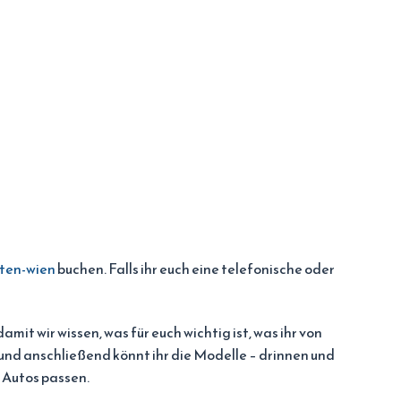
ten-wien
buchen. Falls ihr euch eine telefonische oder
it wir wissen, was für euch wichtig ist, was ihr von
nd anschließend könnt ihr die Modelle – drinnen und
 Autos passen.