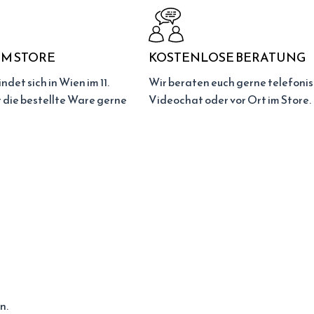
M STORE
KOSTENLOSE BERATUNG
ndet sich in Wien im 11.
Wir beraten euch gerne telefonis
t die bestellte Ware gerne
Videochat oder vor Ort im Store.
n.