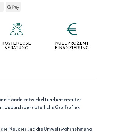
KOSTENLOSE
NULL PROZENT
BERATUNG
FINANZIERUNG
kleine Hände entwickelt und unterstützt
n, wodurch der natürliche Greifreflex
die die Neugier und die Umweltwahrnehmung