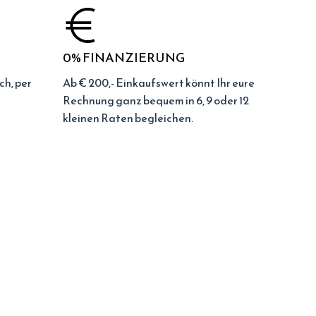
0% FINANZIERUNG
ch, per
Ab € 200,- Einkaufswert könnt Ihr eure
Rechnung ganz bequem in 6, 9 oder 12
kleinen Raten begleichen.