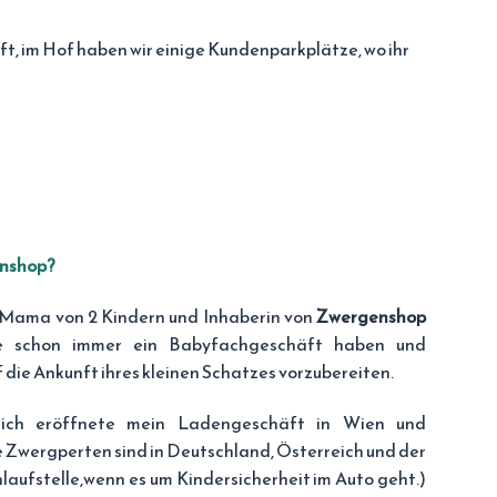
t, im Hof haben wir einige Kundenparkplätze, wo ihr
enshop?
n Mama von 2 Kindern und Inhaberin von
Zwergenshop
te schon immer ein Babyfachgeschäft haben und
 die Ankunft ihres kleinen Schatzes vorzubereiten.
ich eröffnete mein Ladengeschäft in Wien und
ie Zwergperten sind in Deutschland, Österreich und der
nlaufstelle,wenn es um Kindersicherheit im Auto geht.)