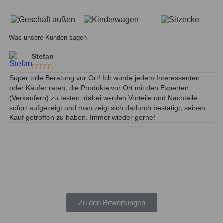
Was unsere Kunden sagen
Stefan





Super tolle Beratung vor Ort! Ich würde jedem Interessenten
Wi
oder Käufer raten, die Produkte vor Ort mit den Experten
(l
(Verkäufern) zu testen, dabei werden Vorteile und Nachteile
ke
sofort aufgezeigt und man zeigt sich dadurch bestätigt, seinen
un
Kauf getroffen zu haben. Immer wieder gerne!
od
Zw
so
de
fr
to
ei
Zu den Bewertungen