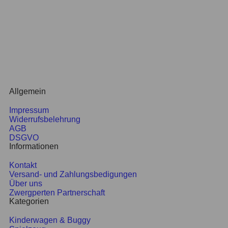
Adresse:
Kaiser-Ebersdorfer-Straße 81, 1110 Wien
ÖFFNUNGSZEITEN
Dienstag: 10:00 – 17:00 Uhr
Mittwoch – Donnerstag: 10:00 – 16:00 Uhr
Freitag: 10:00 – 18:00 Uhr
Samstag: 09:00 – 13:00 Uhr
Allgemein
Impressum
Widerrufsbelehrung
AGB
DSGVO
Informationen
Kontakt
Versand- und Zahlungsbedigungen
Über uns
Zwergperten Partnerschaft
Kategorien
Kinderwagen & Buggy