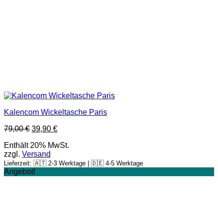
Kalencom Wickeltasche Paris
Ursprünglicher
Aktueller
79,00
€
39,90
€
Preis
Preis
Enthält 20% MwSt.
war:
ist:
zzgl.
Versand
79,00 €
39,90 €.
Lieferzeit: 🇦🇹 2-3 Werktage | 🇩🇪 4-5 Werktage
Angebot!