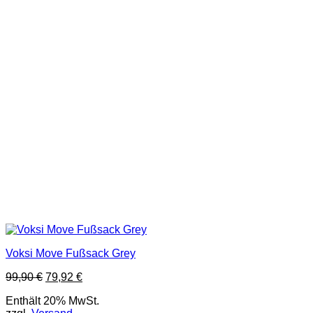
Voksi Move Fußsack Grey
Ursprünglicher
Aktueller
99,90
€
79,92
€
Preis
Preis
Enthält 20% MwSt.
war:
ist: