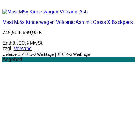
Mast M.5x Kinderwagen Volcanic Ash mit Cross X Backpack
Ursprünglicher
Aktueller
749,90
€
699,90
€
Preis
Preis
Enthält 20% MwSt.
war:
ist:
zzgl.
Versand
749,90 €
699,90 €.
Lieferzeit: 🇦🇹 2-3 Werktage | 🇩🇪 4-5 Werktage
Angebot!