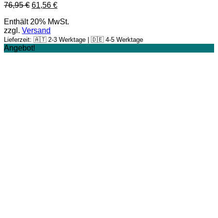
Ursprünglicher
Aktueller
76,95
€
61,56
€
Preis
Preis
Enthält 20% MwSt.
war:
ist:
zzgl.
Versand
76,95 €
61,56 €.
Lieferzeit: 🇦🇹 2-3 Werktage | 🇩🇪 4-5 Werktage
Angebot!