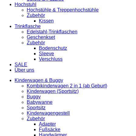
Hochstuhl
Hochstühle & Treppenhochstühle
Zubehör
Kissen
Trinkflasche
Edelstahl-Trinkflaschen
Geschenkset
Zubehör
Bodenschutz
Sleeve
Verschluss
SALE
Über uns
Kinderwagen & Buggy
Kombikinderwagen 2 in 1 (ab Geburt)
Kinderwagen (Sportsitz)
Buggy
Babywanne
Sportsitz
Kinderwagengestell
Zubehör
Adapter
Fußsäcke
Handwärmer