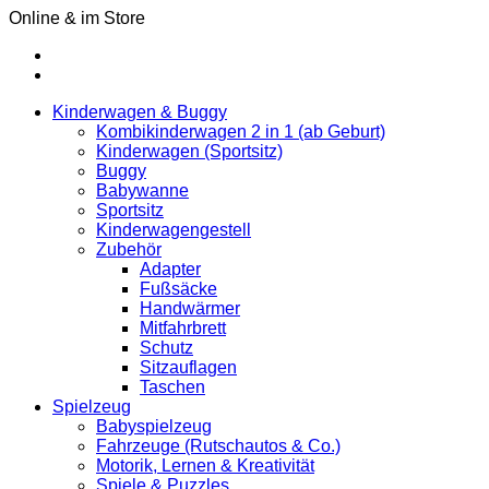
Online & im Store
Kinderwagen & Buggy
Kombikinderwagen 2 in 1 (ab Geburt)
Kinderwagen (Sportsitz)
Buggy
Babywanne
Sportsitz
Kinderwagengestell
Zubehör
Adapter
Fußsäcke
Handwärmer
Mitfahrbrett
Schutz
Sitzauflagen
Taschen
Spielzeug
Babyspielzeug
Fahrzeuge (Rutschautos & Co.)
Motorik, Lernen & Kreativität
Spiele & Puzzles