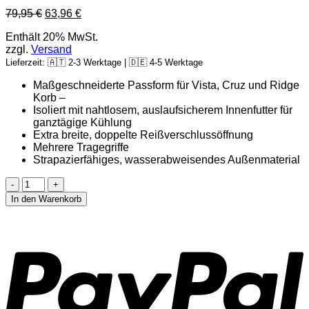
Ursprünglicher
Aktueller
79,95
€
63,96
€
Preis
Preis
Enthält 20% MwSt.
war:
ist:
zzgl.
Versand
79,95 €
63,96 €.
Lieferzeit: 🇦🇹 2-3 Werktage | 🇩🇪 4-5 Werktage
Maßgeschneiderte Passform für Vista, Cruz und Ridge
Korb –
Isoliert mit nahtlosem, auslaufsicherem Innenfutter für
ganztägige Kühlung
Extra breite, doppelte Reißverschlussöffnung
Mehrere Tragegriffe
Strapazierfähiges, wasserabweisendes Außenmaterial
Uppababy
Stroller
In den Warenkorb
Basket
Cooler
P
Menge