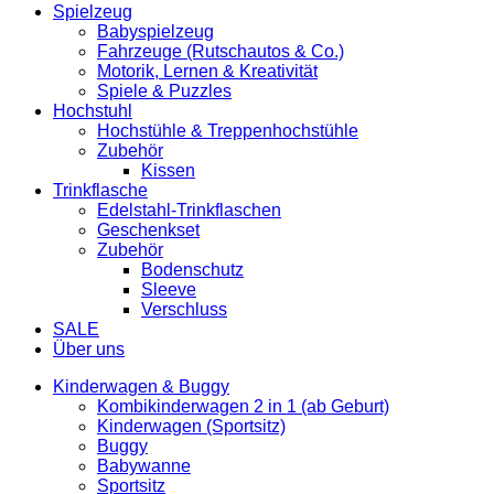
Spielzeug
Babyspielzeug
Fahrzeuge (Rutschautos & Co.)
Motorik, Lernen & Kreativität
Spiele & Puzzles
Hochstuhl
Hochstühle & Treppenhochstühle
Zubehör
Kissen
Trinkflasche
Edelstahl-Trinkflaschen
Geschenkset
Zubehör
Bodenschutz
Sleeve
Verschluss
SALE
Über uns
Kinderwagen & Buggy
Kombikinderwagen 2 in 1 (ab Geburt)
Kinderwagen (Sportsitz)
Buggy
Babywanne
Sportsitz