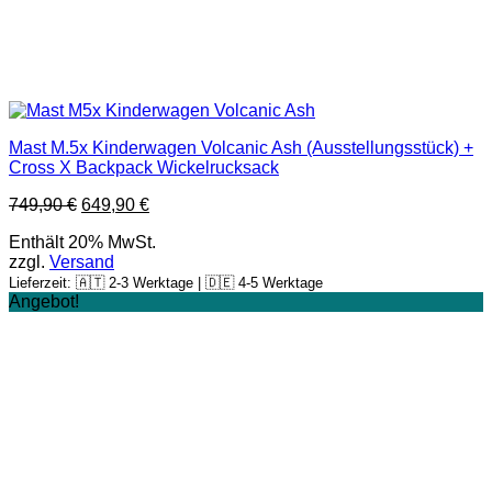
Mast M.5x Kinderwagen Volcanic Ash (Ausstellungsstück) +
Cross X Backpack Wickelrucksack
Ursprünglicher
Aktueller
749,90
€
649,90
€
Preis
Preis
Enthält 20% MwSt.
war:
ist:
zzgl.
Versand
749,90 €
649,90 €.
Lieferzeit: 🇦🇹 2-3 Werktage | 🇩🇪 4-5 Werktage
Angebot!