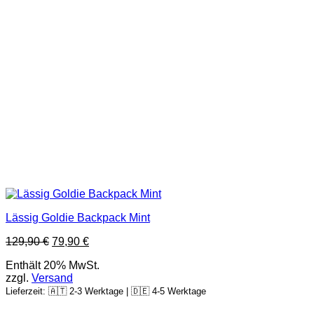
Lässig Goldie Backpack Mint
Ursprünglicher
Aktueller
129,90
€
79,90
€
Preis
Preis
Enthält 20% MwSt.
war:
ist:
zzgl.
Versand
129,90 €
79,90 €.
Lieferzeit: 🇦🇹 2-3 Werktage | 🇩🇪 4-5 Werktage