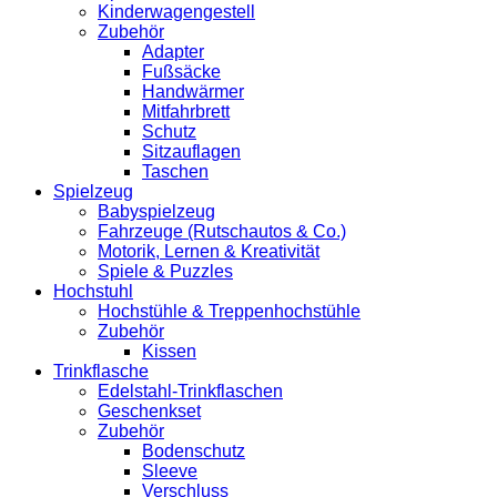
Kinderwagengestell
Zubehör
Adapter
Fußsäcke
Handwärmer
Mitfahrbrett
Schutz
Sitzauflagen
Taschen
Spielzeug
Babyspielzeug
Fahrzeuge (Rutschautos & Co.)
Motorik, Lernen & Kreativität
Spiele & Puzzles
Hochstuhl
Hochstühle & Treppenhochstühle
Zubehör
Kissen
Trinkflasche
Edelstahl-Trinkflaschen
Geschenkset
Zubehör
Bodenschutz
Sleeve
Verschluss