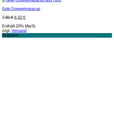
Goki Doppelmaracas
Ursprünglicher
Aktueller
7,90
€
6,32
€
Preis
Preis
Enthält 20% MwSt.
war:
ist:
zzgl.
Versand
7,90 €
6,32 €.
Angebot!