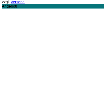
zzgl.
Versand
11,50 €
9,20 €.
Angebot!