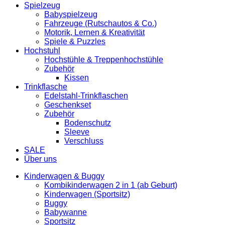
Spielzeug
Babyspielzeug
Fahrzeuge (Rutschautos & Co.)
Motorik, Lernen & Kreativität
Spiele & Puzzles
Hochstuhl
Hochstühle & Treppenhochstühle
Zubehör
Kissen
Trinkflasche
Edelstahl-Trinkflaschen
Geschenkset
Zubehör
Bodenschutz
Sleeve
Verschluss
SALE
Über uns
Kinderwagen & Buggy
Kombikinderwagen 2 in 1 (ab Geburt)
Kinderwagen (Sportsitz)
Buggy
Babywanne
Sportsitz