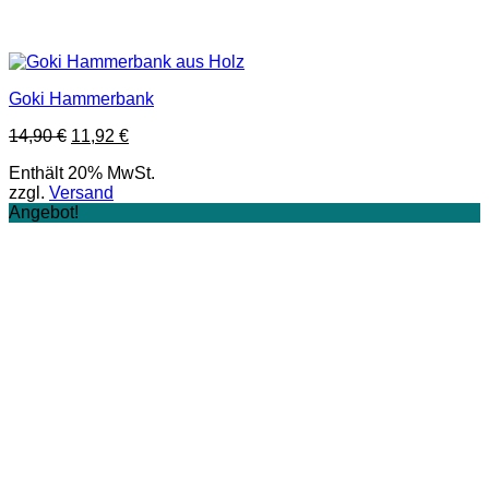
Goki Hammerbank
Ursprünglicher
Aktueller
14,90
€
11,92
€
Preis
Preis
Enthält 20% MwSt.
war:
ist:
zzgl.
Versand
14,90 €
11,92 €.
Angebot!