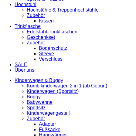
Hochstuhl
Hochstühle & Treppenhochstühle
Zubehör
Kissen
Trinkflasche
Edelstahl-Trinkflaschen
Geschenkset
Zubehör
Bodenschutz
Sleeve
Verschluss
SALE
Über uns
Kinderwagen & Buggy
Kombikinderwagen 2 in 1 (ab Geburt)
Kinderwagen (Sportsitz)
Buggy
Babywanne
Sportsitz
Kinderwagengestell
Zubehör
Adapter
Fußsäcke
Handwärmer