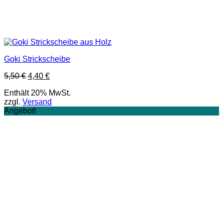
Goki Strickscheibe
Ursprünglicher
Aktueller
5,50
€
4,40
€
Preis
Preis
Enthält 20% MwSt.
war:
ist:
zzgl.
Versand
5,50 €
4,40 €.
Angebot!