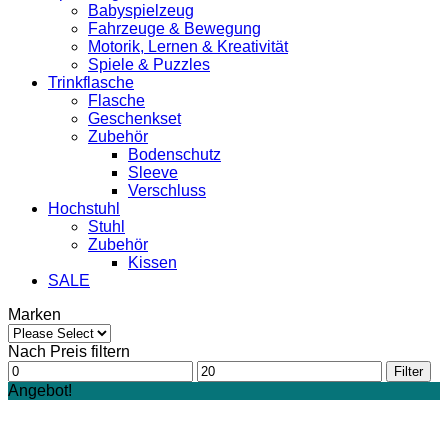
Babyspielzeug
Fahrzeuge & Bewegung
Motorik, Lernen & Kreativität
Spiele & Puzzles
Trinkflasche
Flasche
Geschenkset
Zubehör
Bodenschutz
Sleeve
Verschluss
Hochstuhl
Stuhl
Zubehör
Kissen
SALE
Marken
Nach Preis filtern
Min.
Max.
Filter
Preis
Preis
Angebot!