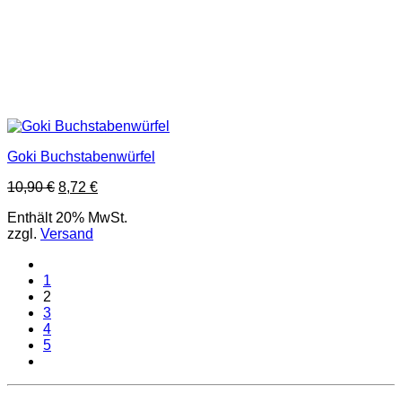
Goki Buchstabenwürfel
Ursprünglicher
Aktueller
10,90
€
8,72
€
Preis
Preis
Enthält 20% MwSt.
war:
ist:
zzgl.
Versand
10,90 €
8,72 €.
1
2
3
4
5