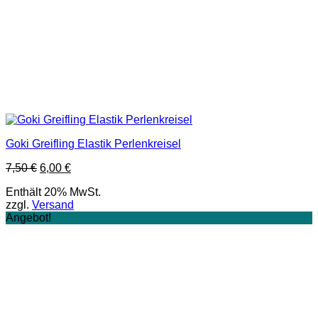
Goki Greifling Elastik Perlenkreisel
Ursprünglicher
Aktueller
7,50
€
6,00
€
Preis
Preis
Enthält 20% MwSt.
war:
ist:
zzgl.
Versand
7,50 €
6,00 €.
Angebot!