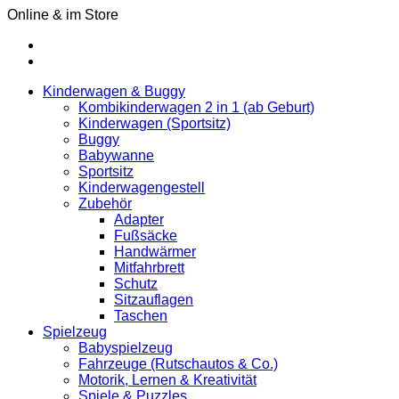
Online & im Store
Kinderwagen & Buggy
Kombikinderwagen 2 in 1 (ab Geburt)
Kinderwagen (Sportsitz)
Buggy
Babywanne
Sportsitz
Kinderwagengestell
Zubehör
Adapter
Fußsäcke
Handwärmer
Mitfahrbrett
Schutz
Sitzauflagen
Taschen
Spielzeug
Babyspielzeug
Fahrzeuge (Rutschautos & Co.)
Motorik, Lernen & Kreativität
Spiele & Puzzles