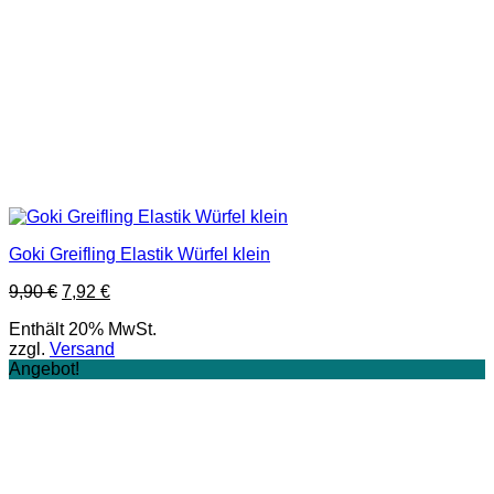
Goki Greifling Elastik Würfel klein
Ursprünglicher
Aktueller
9,90
€
7,92
€
Preis
Preis
Enthält 20% MwSt.
war:
ist:
zzgl.
Versand
9,90 €
7,92 €.
Angebot!