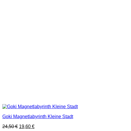
Goki Magnetlabyrinth Kleine Stadt
Ursprünglicher
Aktueller
24,50
€
19,60
€