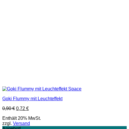
Goki Flummy mit Leuchteffekt
Ursprünglicher
Aktueller
0,90
€
0,72
€
Preis
Preis
Enthält 20% MwSt.
war:
ist:
zzgl.
Versand
0,90 €
0,72 €.
Angebot!