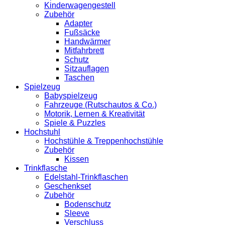
Kinderwagengestell
Zubehör
Adapter
Fußsäcke
Handwärmer
Mitfahrbrett
Schutz
Sitzauflagen
Taschen
Spielzeug
Babyspielzeug
Fahrzeuge (Rutschautos & Co.)
Motorik, Lernen & Kreativität
Spiele & Puzzles
Hochstuhl
Hochstühle & Treppenhochstühle
Zubehör
Kissen
Trinkflasche
Edelstahl-Trinkflaschen
Geschenkset
Zubehör
Bodenschutz
Sleeve
Verschluss