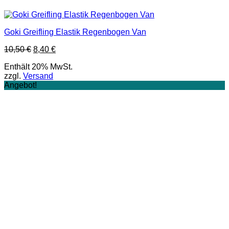
Goki Greifling Elastik Regenbogen Van
Ursprünglicher
Aktueller
10,50
€
8,40
€
Preis
Preis
Enthält 20% MwSt.
war:
ist:
zzgl.
Versand
10,50 €
8,40 €.
Angebot!