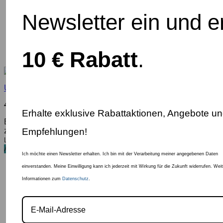
Newsletter ein und e
10 € Rabatt
.
Uppababy wendbare Sitzauflage
49,95
€
39,95
€
Erhalte exklusive Rabattaktionen, Angebote un
Enthält 20% MwSt.
Empfehlungen!
zzgl.
Versand
Lieferzeit: 🇦🇹 2-3 Werktage | 🇩🇪 4-5 Werktage
Angebot!
Ich möchte einen Newsletter erhalten. Ich bin mit der Verarbeitung meiner angegebenen Daten
einverstanden. Meine Einwilligung kann ich jederzeit mit Wirkung für die Zukunft widerrufen. Wei
Informationen zum
Datenschutz
.