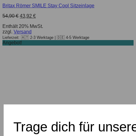
Britax Römer SMILE Stay Cool Sitzeinlage
54,90
€
43,92
€
Enthält 20% MwSt.
zzgl.
Versand
Lieferzeit: 🇦🇹 2-3 Werktage | 🇩🇪 4-5 Werktage
Angebot!
Trage dich für unser