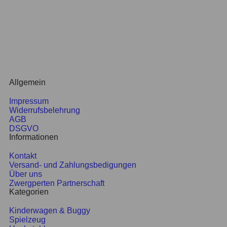
Adresse:
Kaiser-Ebersdorfer-Straße 81, 1110 Wien
ÖFFNUNGSZEITEN
Dienstag: 10:00 – 17:00 Uhr
Mittwoch – Donnerstag: 10:00 – 16:00 Uhr
Freitag: 10:00 – 18:00 Uhr
Samstag: 09:00 – 13:00 Uhr
Allgemein
Impressum
Widerrufsbelehrung
AGB
DSGVO
Informationen
Kontakt
Versand- und Zahlungsbedigungen
Über uns
Zwergperten Partnerschaft
Kategorien
Kinderwagen & Buggy
Spielzeug