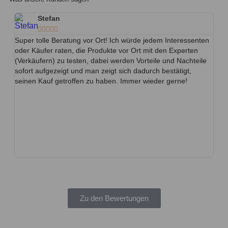
Stefan





Super tolle Beratung vor Ort! Ich würde jedem Interessenten
Wir 
oder Käufer raten, die Produkte vor Ort mit den Experten
(lei
(Verkäufern) zu testen, dabei werden Vorteile und Nachteile
kein
sofort aufgezeigt und man zeigt sich dadurch bestätigt,
unsi
seinen Kauf getroffen zu haben. Immer wieder gerne!
lock
den 
und 
Bab
Hätt
Bera
her 
benö
Zu den Bewertungen